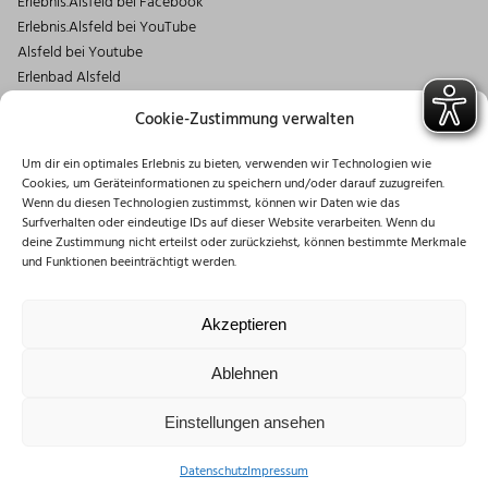
Erlebnis.Alsfeld bei Facebook
Erlebnis.Alsfeld bei YouTube
Alsfeld bei Youtube
Erlenbad Alsfeld
Kontakt
Cookie-Zustimmung verwalten
Magistrat der Stadt Alsfeld
Um dir ein optimales Erlebnis zu bieten, verwenden wir Technologien wie
Markt 1
Cookies, um Geräteinformationen zu speichern und/oder darauf zuzugreifen.
36304 Alsfeld
Wenn du diesen Technologien zustimmst, können wir Daten wie das
06631/182-0
Surfverhalten oder eindeutige IDs auf dieser Website verarbeiten. Wenn du
deine Zustimmung nicht erteilst oder zurückziehst, können bestimmte Merkmale
info@stadt.alsfeld.de
und Funktionen beeinträchtigt werden.
Öffnungszeiten
Montag: 08:30 – 16:00 Uhr
Akzeptieren
Dienstag: 08:30 – 12:00 Uhr
Mittwoch: 08:30 – 12:00 Uhr
Ablehnen
Donnerstag: 10:00 – 18:00 Uhr
Freitag: 08:30 – 12:00 Uhr
Einstellungen ansehen
Datenschutz
Impressum
Impressum
Datenschutzerklärung
Disclaimer