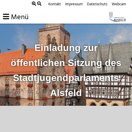
Zum
Kontakt
Impressum
Datenschutz
Webcam
Inhalt
Menü
springen
Einladung zur
öffentlichen Sitzung des
Stadtjugendparlaments
Alsfeld