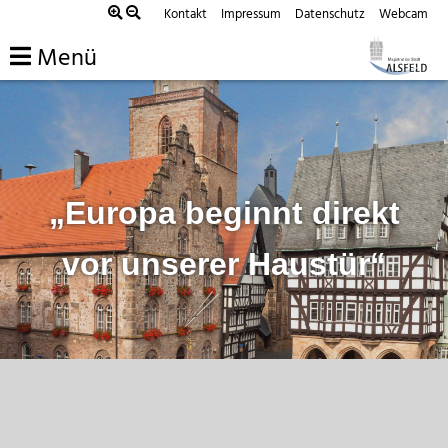
Zum
Kontakt
Impressum
Datenschutz
Webcam
Inhalt
Menü
springen
„Europa beginnt direkt
vor unserer Haustür“