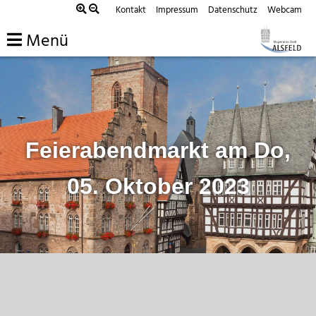
Zum
Kontakt
Impressum
Datenschutz
Webcam
Inhalt
Menü
springen
Feierabendmarkt am Do,
05. Oktober 2023