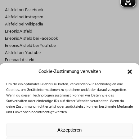
Alsfeld bei Facebook
Alsfeld bei Instagram
Alsfeld bei Wikipedia
Erlebnis.Alsfeld
Erlebnis.Alsfeld bei Facebook
Erlebnis.Alsfeld bei YouTube
Alsfeld bei Youtube
Erlenbad Alsfeld
Kontakt
Cookie-Zustimmung verwalten
Magistrat der Stadt Alsfeld
Um dir ein optimales Erlebnis zu bieten, verwenden wir Technologien wie
Markt 1
Cookies, um Geräteinformationen zu speichern und/oder darauf zuzugreifen.
36304 Alsfeld
Wenn du diesen Technologien zustimmst, können wir Daten wie das
06631/182-0
Surfverhalten oder eindeutige IDs auf dieser Website verarbeiten. Wenn du
deine Zustimmung nicht erteilst oder zurückziehst, können bestimmte Merkmale
info@stadt.alsfeld.de
und Funktionen beeinträchtigt werden.
Öffnungszeiten
Montag: 08:30 – 16:00 Uhr
Akzeptieren
Dienstag: 08:30 – 12:00 Uhr