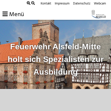
Zum
Kontakt
Impressum
Datenschutz
Webcam
Inhalt
Menü
springen
Feuerwehr Alsfeld-Mitte
holt sich Spezialisten zur
Ausbildung