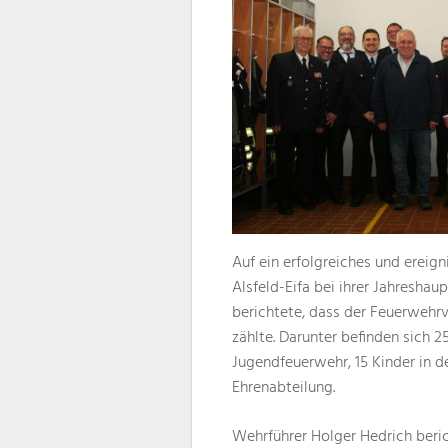
Auf ein erfolgreiches und ereign
Alsfeld-Eifa bei ihrer Jahresh
berichtete, dass der Feuerwehr
zählte. Darunter befinden sich 2
Jugendfeuerwehr, 15 Kinder in d
Ehrenabteilung.
Wehrführer Holger Hedrich beric