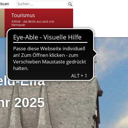
bcam
Tourismus
eld-Eifa
hr 2025