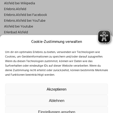
Alsfeld bei Wikipedia
Erlebnis.Alsfeld
Erlebnis.Alsfeld bei Facebook
Erlebnis.Alsfeld bei YouTube
Alsfeld bei Youtube
Erlenbad Alsfeld
Kontakt
Cookie-Zustimmung verwalten
Magistrat der Stadt Alsfeld
Um dir ein optimales Erlebnis zu bieten, verwenden wir Technologien wie
Markt 1
Cookies, um Geräteinformationen zu speichern und/oder darauf zuzugreifen.
36304 Alsfeld
Wenn du diesen Technologien zustimmst, können wir Daten wie das
06631/182-0
Surfverhalten oder eindeutige IDs auf dieser Website verarbeiten. Wenn du
deine Zustimmung nicht erteilst oder zurückziehst, können bestimmte Merkmale
info@stadt.alsfeld.de
und Funktionen beeinträchtigt werden.
Öffnungszeiten
Montag: 08:30 – 16:00 Uhr
Akzeptieren
Dienstag: 08:30 – 12:00 Uhr
Mittwoch: 08:30 – 12:00 Uhr
Ablehnen
Donnerstag: 10:00 – 18:00 Uhr
Freitag: 08:30 – 12:00 Uhr
Einstellungen ansehen