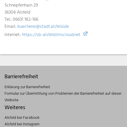
Schnepfenhain 29
36304 Alsfeld
Tel.: 06631 182-166
Email:
buecherei@stadt.alsfeld.de
Internet:
https://sb-alsfeld.lmscloud.net
Barrierefreiheit
Erklärung zur Barrierefreiheit
Formular zur Übermittlung von Problemen der Barrierefreiheit auf dieser
Website
Weiteres
Alsfeld bei Facebook
Alsfeld bei Instagram