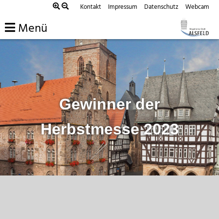
Zum
Kontakt
Impressum
Datenschutz
Webcam
Inhalt
Menü
springen
Gewinner der
Herbstmesse 2023