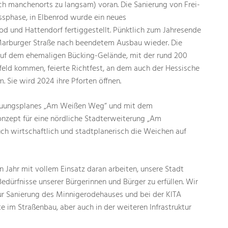
h manchenorts zu langsam) voran. Die Sanierung von Frei-
ssphase, in Elbenrod wurde ein neues
d und Hattendorf fertiggestellt. Pünktlich zum Jahresende
r Marburger Straße nach beendetem Ausbau wieder. Die
auf dem ehemaligen Bücking-Gelände, mit der rund 200
feld kommen, feierte Richtfest, an dem auch der Hessische
. Sie wird 2024 ihre Pforten öffnen.
bauungsplanes „Am Weißen Weg“ und mit dem
nzept für eine nördliche Stadterweiterung „Am
h wirtschaftlich und stadtplanerisch die Weichen auf
ahr mit vollem Einsatz daran arbeiten, unsere Stadt
edürfnisse unserer Bürgerinnen und Bürger zu erfüllen. Wir
r Sanierung des Minnigerodehauses und bei der KITA
te im Straßenbau, aber auch in der weiteren Infrastruktur