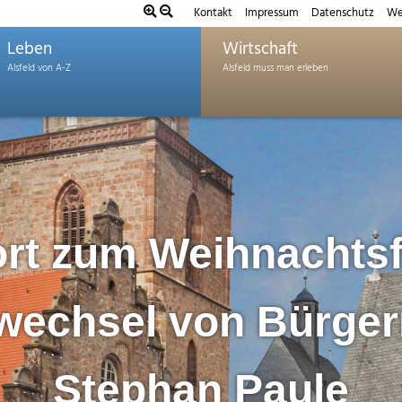
Kontakt
Impressum
Datenschutz
We
Leben
Wirtschaft
rt zum Weihnachtsf
wechsel von Bürger
Stephan Paule