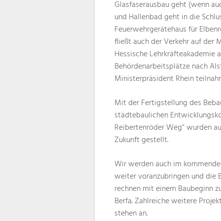
Glasfaserausbau geht (wenn auc
und Hallenbad geht in die Schlu
Feuerwehrgerätehaus für Elbenro
fließt auch der Verkehr auf de
Hessische Lehrkräfteakademie 
Behördenarbeitsplätze nach Als
Ministerpräsident Rhein teilnahm
Mit der Fertigstellung des Be
städtebaulichen Entwicklungsko
Reibertenröder Weg“ wurden auc
Zukunft gestellt.
Wir werden auch im kommenden J
weiter voranzubringen und die B
rechnen mit einem Baubeginn zu
Berfa. Zahlreiche weitere Projek
stehen an.