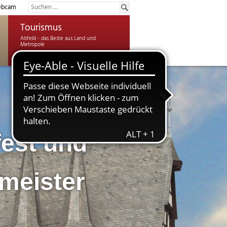
bcam
Tourismus
est und
meister