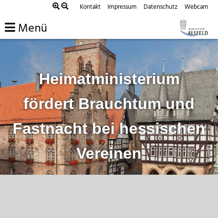
Zum
Kontakt
Impressum
Datenschutz
Webcam
Inhalt
Menü
springen
Heimatministerium
fördert Brauchtum und
Fastnacht bei hessischen
Vereinen