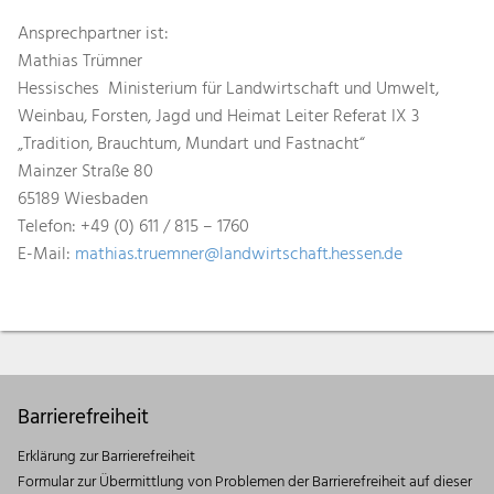
Ansprechpartner ist:
Mathias Trümner
Hessisches Ministerium für Landwirtschaft und Umwelt,
Weinbau, Forsten, Jagd und Heimat Leiter Referat IX 3
„Tradition, Brauchtum, Mundart und Fastnacht“
Mainzer Straße 80
65189 Wiesbaden
Telefon: +49 (0) 611 / 815 – 1760
E-Mail:
mathias.truemner@landwirtschaft.hessen.de
Barrierefreiheit
Erklärung zur Barrierefreiheit
Formular zur Übermittlung von Problemen der Barrierefreiheit auf dieser