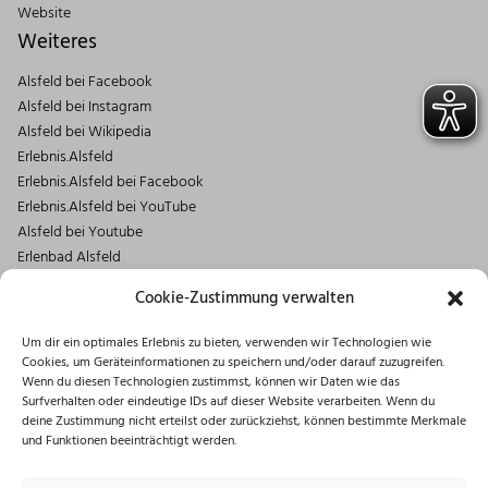
Website
Weiteres
Alsfeld bei Facebook
Alsfeld bei Instagram
Alsfeld bei Wikipedia
Erlebnis.Alsfeld
Erlebnis.Alsfeld bei Facebook
Erlebnis.Alsfeld bei YouTube
Alsfeld bei Youtube
Erlenbad Alsfeld
Kontakt
Cookie-Zustimmung verwalten
Magistrat der Stadt Alsfeld
Um dir ein optimales Erlebnis zu bieten, verwenden wir Technologien wie
Markt 1
Cookies, um Geräteinformationen zu speichern und/oder darauf zuzugreifen.
36304 Alsfeld
Wenn du diesen Technologien zustimmst, können wir Daten wie das
06631/182-0
Surfverhalten oder eindeutige IDs auf dieser Website verarbeiten. Wenn du
deine Zustimmung nicht erteilst oder zurückziehst, können bestimmte Merkmale
info@stadt.alsfeld.de
und Funktionen beeinträchtigt werden.
Öffnungszeiten