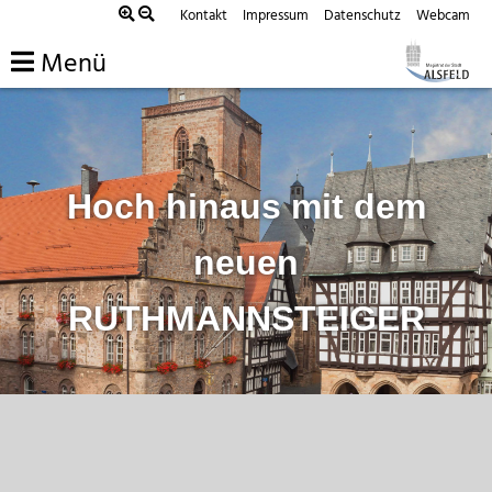
Zum
Kontakt
Impressum
Datenschutz
Webcam
Inhalt
Menü
springen
Hoch hinaus mit dem
neuen
RUTHMANNSTEIGER