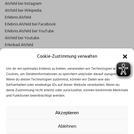
Alsfeld bei Instagram
Alsfeld bei Wikipedia
Erlebnis.Alsfeld
Erlebnis.Alsfeld bei Facebook
Erlebnis.Alsfeld bei YouTube
Alsfeld bei Youtube
Erlenbad Alsfeld
Kontakt
Cookie-Zustimmung verwalten
Magistrat der Stadt Alsfeld
Um dir ein optimales Erlebnis zu bieten, verwenden wir Technologien wie
Markt 1
Cookies, um Geräteinformationen zu speichern und/oder darauf zuzugreifen.
36304 Alsfeld
Wenn du diesen Technologien zustimmst, können wir Daten wie das
06631/182-0
Surfverhalten oder eindeutige IDs auf dieser Website verarbeiten. Wenn du
deine Zustimmung nicht erteilst oder zurückziehst, können bestimmte Merkmale
info@stadt.alsfeld.de
und Funktionen beeinträchtigt werden.
Öffnungszeiten
Montag: 08:30 – 16:00 Uhr
Akzeptieren
Dienstag: 08:30 – 12:00 Uhr
Mittwoch: 08:30 – 12:00 Uhr
Ablehnen
Donnerstag: 10:00 – 18:00 Uhr