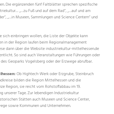
en. Die ergänzenden fünf Faltblätter sprechen spezifische
striekultur… „…zu Fuß und auf dem Rad“, „…auf und am
nder“, „…in Museen, Sammlungen und Science Centern“ und
 die sich einbringen wollen, die Liste der Objekte kann
äten in der Region laufen beim Regionalmanagement
se dann über die Website industriekultur-mittelhessen.de
ntlicht. So sind auch Veranstaltungen wie Führungen oder
des Geoparks Vogelsberg oder der Erzwege abrufbar.
elhessen:
Ob Hightech-Werk oder Erzgrube, Steinbruch
dkreise bilden die Region Mittelhessen und die
nze Region, sie reicht vom Rohstoffabbau im 19.
ung unserer Tage. Zur lebendigen Industriekultur
storischen Stätten auch Museen und Science Center,
wege sowie Kommunen und Unternehmen.