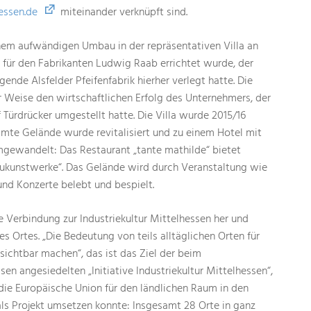
hessen.de
miteinander verknüpft sind.
inem aufwändigen Umbau in der repräsentativen Villa an
4 für den Fabrikanten Ludwig Raab errichtet wurde, der
ende Alsfelder Pfeifenfabrik hierher verlegt hatte. Die
r Weise den wirtschaftlichen Erfolg des Unternehmers, der
 Türdrücker umgestellt hatte. Die Villa wurde 2015/16
amte Gelände wurde revitalisiert und zu einem Hotel mit
ewandelt: Das Restaurant „tante mathilde“ bietet
ukunstwerke“. Das Gelände wird durch Veranstaltung wie
 und Konzerte belebt und bespielt.
ie Verbindung zur Industriekultur Mittelhessen her und
s Ortes. „Die Bedeutung von teils alltäglichen Orten für
sichtbar machen“, das ist das Ziel der beim
 angesiedelten „Initiative Industriekultur Mittelhessen“,
die Europäische Union für den ländlichen Raum in den
 als Projekt umsetzen konnte: Insgesamt 28 Orte in ganz