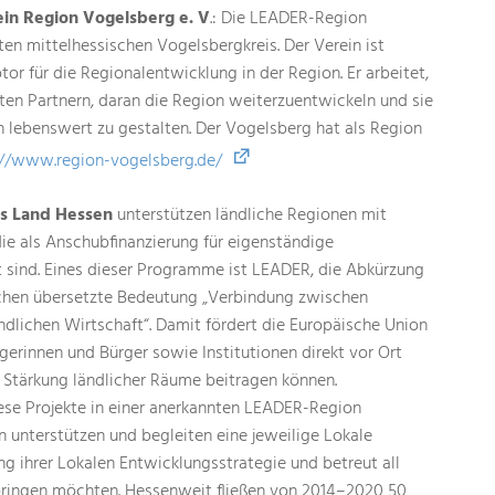
in Region Vogelsberg e. V
.: Die LEADER-Region
n mittelhessischen Vogelsbergkreis. Der Verein ist
r für die Regionalentwicklung in der Region. Er arbeitet,
ten Partnern, daran die Region weiterzuentwickeln und sie
 lebenswert zu gestalten. Der Vogelsberg hat als Region
://www.region-vogelsberg.de/
as Land Hessen
unterstützen ländliche Regionen mit
ie als Anschubfinanzierung für eigenständige
sind. Eines dieser Programme ist LEADER, die Abkürzung
schen übersetzte Bedeutung „Verbindung zwischen
ndlichen Wirtschaft“. Damit fördert die Europäische Union
ürgerinnen und Bürger sowie Institutionen direkt vor Ort
 Stärkung ländlicher Räume beitragen können.
ese Projekte in einer anerkannten LEADER-Region
 unterstützen und begleiten eine jeweilige Lokale
 ihrer Lokalen Entwicklungsstrategie und betreut all
 bringen möchten. Hessenweit fließen von 2014–2020 50