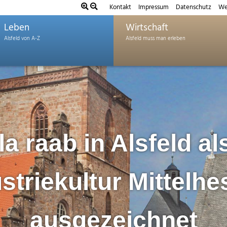
Kontakt
Impressum
Datenschutz
We
Leben
Wirtschaft
lla raab in Alsfeld al
striekultur Mittelh
ausgezeichnet