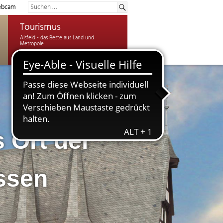
bcam
Tourismus
s Ort der
essen