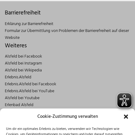
Barrierefreiheit
Erklärung zur Barrierefreiheit
Formular zur Übermittlung von Problemen der Barrierefreiheit auf dieser
Website
Weiteres
Alsfeld bei Facebook
Alsfeld bei Instagram
Alsfeld bei Wikipedia
Erlebnis.Alsfeld
Erlebnis.Alsfeld bei Facebook
Erlebnis.Alsfeld bei YouTube
Alsfeld bei Youtube
Erlenbad Alsfeld
Kontakt
Cookie-Zustimmung verwalten
Magistrat der Stadt Alsfeld
Um dir ein optimales Erlebnis zu bieten, verwenden wir Technologien wie
Markt 1
Cookies, um Geräteinformationen zu speichern und/oder darauf zuzugreifen.