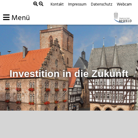
Zum
Kontakt
Impressum
Datenschutz
Webcam
Inhalt
Menü
springen
Investition in die Zukunft