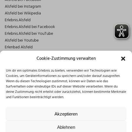
Alsfeld bei Instagram
Alsfeld bei Wikipedia
Erlebnis.Alsfeld
Erlebnis.Alsfeld bei Facebook
Erlebnis.Alsfeld bei YouTube
Alsfeld bei Youtube
Erlenbad Alsfeld
Kontakt
Cookie-Zustimmung verwalten
Magistrat der Stadt Alsfeld
Um dir ein optimales Erlebnis zu bieten, verwenden wir Technologien wie
Markt 1
Cookies, um Geräteinformationen zu speichern und/oder darauf zuzugreifen.
36304 Alsfeld
Wenn du diesen Technologien zustimmst, können wir Daten wie das
06631/182-0
Surfverhalten oder eindeutige IDs auf dieser Website verarbeiten. Wenn du
deine Zustimmung nicht erteilst oder zurückziehst, können bestimmte Merkmale
info@stadt.alsfeld.de
und Funktionen beeinträchtigt werden.
Öffnungszeiten
Montag: 08:30 – 16:00 Uhr
Akzeptieren
Dienstag: 08:30 – 12:00 Uhr
Mittwoch: 08:30 – 12:00 Uhr
Ablehnen
Donnerstag: 10:00 – 18:00 Uhr