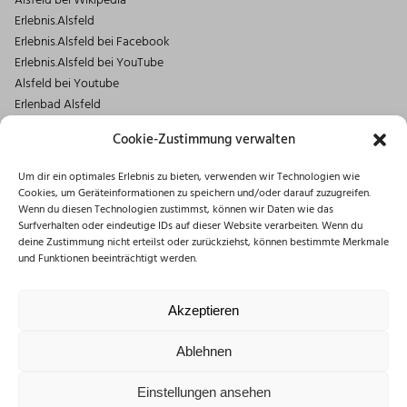
Alsfeld bei Wikipedia
Erlebnis.Alsfeld
Erlebnis.Alsfeld bei Facebook
Erlebnis.Alsfeld bei YouTube
Alsfeld bei Youtube
Erlenbad Alsfeld
Kontakt
Cookie-Zustimmung verwalten
Magistrat der Stadt Alsfeld
Um dir ein optimales Erlebnis zu bieten, verwenden wir Technologien wie
Markt 1
Cookies, um Geräteinformationen zu speichern und/oder darauf zuzugreifen.
36304 Alsfeld
Wenn du diesen Technologien zustimmst, können wir Daten wie das
06631/182-0
Surfverhalten oder eindeutige IDs auf dieser Website verarbeiten. Wenn du
deine Zustimmung nicht erteilst oder zurückziehst, können bestimmte Merkmale
info@stadt.alsfeld.de
und Funktionen beeinträchtigt werden.
Öffnungszeiten
Montag: 08:30 – 16:00 Uhr
Akzeptieren
Dienstag: 08:30 – 12:00 Uhr
Mittwoch: 08:30 – 12:00 Uhr
Ablehnen
Donnerstag: 10:00 – 18:00 Uhr
Freitag: 08:30 – 12:00 Uhr
Einstellungen ansehen