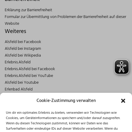
Erklärung zur Barrierefreiheit
Formular zur Übermittlung von Problemen der Barrierefreiheit auf dieser
Website
Weiteres
Alsfeld bei Facebook
Alsfeld bei Instagram
Alsfeld bei Wikipedia
Erlebnis.Alsfeld
Erlebnis.Alsfeld bei Facebook
Erlebnis.Alsfeld bei YouTube
Alsfeld bei Youtube
Erlenbad Alsfeld
Kontakt
Cookie-Zustimmung verwalten
Magistrat der Stadt Alsfeld
Um dir ein optimales Erlebnis zu bieten, verwenden wir Technologien wie
Markt 1
Cookies, um Geräteinformationen zu speichern und/oder darauf zuzugreifen.
36304 Alsfeld
Wenn du diesen Technologien zustimmst, können wir Daten wie das
06631/182-0
Surfverhalten oder eindeutige IDs auf dieser Website verarbeiten. Wenn du