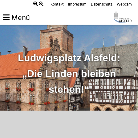
Zum
Kontakt
Impressum
Datenschutz
Webcam
Inhalt
Menü
springen
Ludwigsplatz Alsfeld:
„Die Linden bleiben
stehen!“