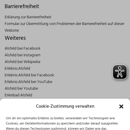
Barrierefreiheit
Erklärung zur Barrierefreiheit
Formular zur Übermittlung von Problemen der Barrierefreiheit auf dieser
Website
Weiteres
Alsfeld bei Facebook
Alsfeld bei Instagram
Alsfeld bei Wikipedia
Erlebnis.Alsfeld
Erlebnis.Alsfeld bei Facebook
Erlebnis.Alsfeld bei YouTube
Alsfeld bei Youtube
Erlenbad Alsfeld
Kontakt
Cookie-Zustimmung verwalten
Magistrat der Stadt Alsfeld
Um dir ein optimales Erlebnis zu bieten, verwenden wir Technologien wie
Markt 1
Cookies, um Geräteinformationen zu speichern und/oder darauf zuzugreifen.
36304 Alsfeld
Wenn du diesen Technologien zustimmst, können wir Daten wie das