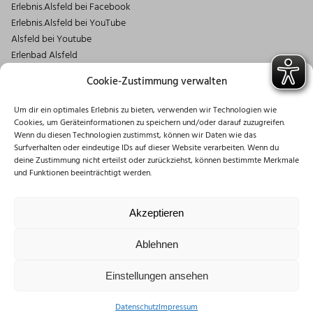
Erlebnis.Alsfeld bei Facebook
Erlebnis.Alsfeld bei YouTube
Alsfeld bei Youtube
Erlenbad Alsfeld
Kontakt
Cookie-Zustimmung verwalten
Magistrat der Stadt Alsfeld
Um dir ein optimales Erlebnis zu bieten, verwenden wir Technologien wie
Markt 1
Cookies, um Geräteinformationen zu speichern und/oder darauf zuzugreifen.
36304 Alsfeld
Wenn du diesen Technologien zustimmst, können wir Daten wie das
06631/182-0
Surfverhalten oder eindeutige IDs auf dieser Website verarbeiten. Wenn du
deine Zustimmung nicht erteilst oder zurückziehst, können bestimmte Merkmale
info@stadt.alsfeld.de
und Funktionen beeinträchtigt werden.
Öffnungszeiten
Montag: 08:30 – 16:00 Uhr
Akzeptieren
Dienstag: 08:30 – 12:00 Uhr
Mittwoch: 08:30 – 12:00 Uhr
Ablehnen
Donnerstag: 10:00 – 18:00 Uhr
Freitag: 08:30 – 12:00 Uhr
Einstellungen ansehen
Datenschutz
Impressum
Impressum
Datenschutzerklärung
Disclaimer