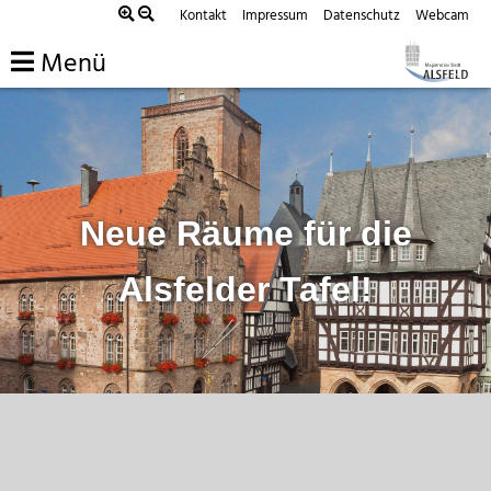
Zum
Kontakt
Impressum
Datenschutz
Webcam
Inhalt
Menü
springen
Neue Räume für die
Alsfelder Tafel!