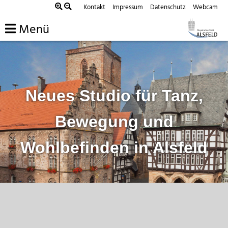
Zum
Kontakt
Impressum
Datenschutz
Webcam
Inhalt
Menü
springen
Neues Studio für Tanz,
Bewegung und
Wohlbefinden in Alsfeld