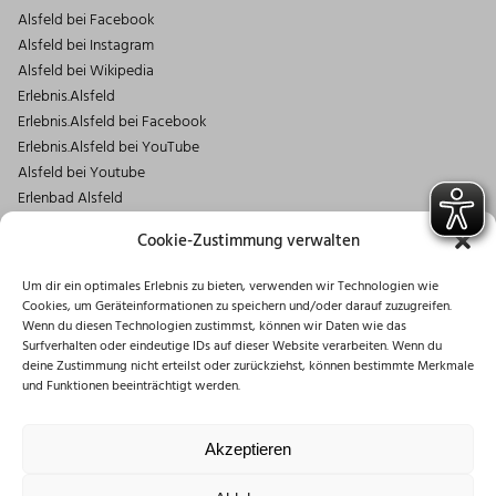
Alsfeld bei Facebook
Alsfeld bei Instagram
Alsfeld bei Wikipedia
Erlebnis.Alsfeld
Erlebnis.Alsfeld bei Facebook
Erlebnis.Alsfeld bei YouTube
Alsfeld bei Youtube
Erlenbad Alsfeld
Kontakt
Cookie-Zustimmung verwalten
Magistrat der Stadt Alsfeld
Um dir ein optimales Erlebnis zu bieten, verwenden wir Technologien wie
Markt 1
Cookies, um Geräteinformationen zu speichern und/oder darauf zuzugreifen.
36304 Alsfeld
Wenn du diesen Technologien zustimmst, können wir Daten wie das
06631/182-0
Surfverhalten oder eindeutige IDs auf dieser Website verarbeiten. Wenn du
deine Zustimmung nicht erteilst oder zurückziehst, können bestimmte Merkmale
info@stadt.alsfeld.de
und Funktionen beeinträchtigt werden.
Öffnungszeiten
Montag: 08:30 – 16:00 Uhr
Akzeptieren
Dienstag: 08:30 – 12:00 Uhr
Mittwoch: 08:30 – 12:00 Uhr