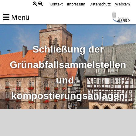
Zum
Kontakt
Impressum
Datenschutz
Webcam
Inhalt
Menü
springen
Schließung der
Grünabfallsammelstellen
und -
kompostierungsanlagen