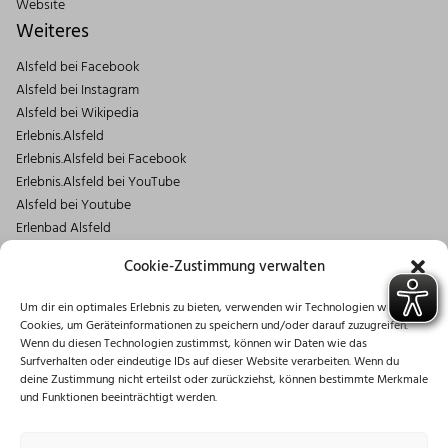
Website
Weiteres
Alsfeld bei Facebook
Alsfeld bei Instagram
Alsfeld bei Wikipedia
Erlebnis.Alsfeld
Erlebnis.Alsfeld bei Facebook
Erlebnis.Alsfeld bei YouTube
Alsfeld bei Youtube
Erlenbad Alsfeld
Kontakt
Cookie-Zustimmung verwalten
Magistrat der Stadt Alsfeld
Um dir ein optimales Erlebnis zu bieten, verwenden wir Technologien wie
Markt 1
Cookies, um Geräteinformationen zu speichern und/oder darauf zuzugreifen.
36304 Alsfeld
Wenn du diesen Technologien zustimmst, können wir Daten wie das
06631/182-0
Surfverhalten oder eindeutige IDs auf dieser Website verarbeiten. Wenn du
deine Zustimmung nicht erteilst oder zurückziehst, können bestimmte Merkmale
info@stadt.alsfeld.de
und Funktionen beeinträchtigt werden.
Öffnungszeiten
Montag: 08:30 – 16:00 Uhr