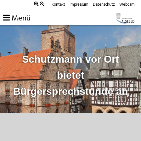
Zum
Kontakt
Impressum
Datenschutz
Webcam
Inhalt
Menü
springen
Schutzmann vor Ort
bietet
Bürgersprechstunde an