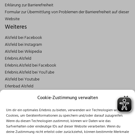
Erklärung zur Barrierefreiheit
Formular zur Übermittlung von Problemen der Barrierefreiheit auf dieser
Website
Weiteres
Alsfeld bei Facebook
Alsfeld bei Instagram
Alsfeld bei Wikipedia
Erlebnis.Alsfeld
Erlebnis.Alsfeld bei Facebook
Erlebnis.Alsfeld bei YouTube
Alsfeld bei Youtube
Erlenbad Alsfeld
Kontakt
Cookie-Zustimmung verwalten
Magistrat der Stadt Alsfeld
Um dir ein optimales Erlebnis zu bieten, verwenden wir Technologien wie
Markt 1
Cookies, um Geräteinformationen zu speichern und/oder darauf zuzugreifen.
36304 Alsfeld
Wenn du diesen Technologien zustimmst, können wir Daten wie das
06631/182-0
Surfverhalten oder eindeutige IDs auf dieser Website verarbeiten. Wenn du
deine Zustimmung nicht erteilst oder zurückziehst, können bestimmte Merkmale
info@stadt.alsfeld.de