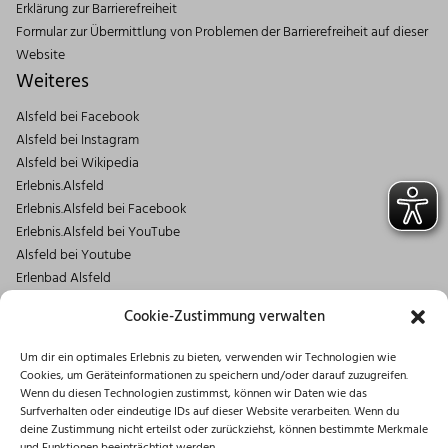
Erklärung zur Barrierefreiheit
Formular zur Übermittlung von Problemen der Barrierefreiheit auf dieser
Website
Weiteres
Alsfeld bei Facebook
Alsfeld bei Instagram
Alsfeld bei Wikipedia
Erlebnis.Alsfeld
Erlebnis.Alsfeld bei Facebook
Erlebnis.Alsfeld bei YouTube
Alsfeld bei Youtube
Erlenbad Alsfeld
Kontakt
Cookie-Zustimmung verwalten
Magistrat der Stadt Alsfeld
Um dir ein optimales Erlebnis zu bieten, verwenden wir Technologien wie
Markt 1
Cookies, um Geräteinformationen zu speichern und/oder darauf zuzugreifen.
36304 Alsfeld
Wenn du diesen Technologien zustimmst, können wir Daten wie das
06631/182-0
Surfverhalten oder eindeutige IDs auf dieser Website verarbeiten. Wenn du
deine Zustimmung nicht erteilst oder zurückziehst, können bestimmte Merkmale
info@stadt.alsfeld.de