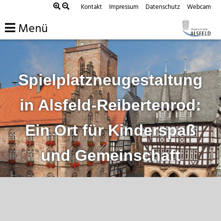
Zum
Kontakt
Impressum
Datenschutz
Webcam
Inhalt
Menü
springen
Spielplatzneugestaltung
in Alsfeld-Reibertenrod:
Ein Ort für Kinderspaß
und Gemeinschaft