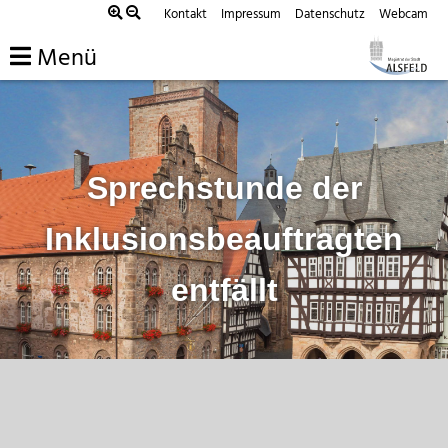
Zum
Kontakt
Impressum
Datenschutz
Webcam
Inhalt
Menü
springen
Sprechstunde der
Inklusionsbeauftragten
entfällt