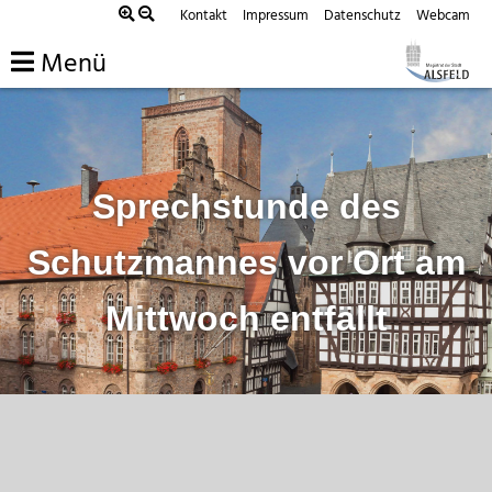
Zum
Kontakt
Impressum
Datenschutz
Webcam
Inhalt
Menü
springen
Sprechstunde des
Schutzmannes vor Ort am
Mittwoch entfällt