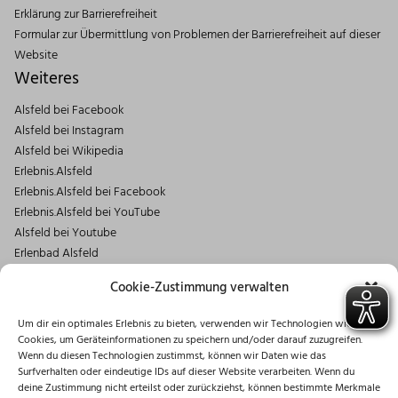
Erklärung zur Barrierefreiheit
Formular zur Übermittlung von Problemen der Barrierefreiheit auf dieser
Website
Weiteres
Alsfeld bei Facebook
Alsfeld bei Instagram
Alsfeld bei Wikipedia
Erlebnis.Alsfeld
Erlebnis.Alsfeld bei Facebook
Erlebnis.Alsfeld bei YouTube
Alsfeld bei Youtube
Erlenbad Alsfeld
Kontakt
Cookie-Zustimmung verwalten
Magistrat der Stadt Alsfeld
Um dir ein optimales Erlebnis zu bieten, verwenden wir Technologien wie
Markt 1
Cookies, um Geräteinformationen zu speichern und/oder darauf zuzugreifen.
36304 Alsfeld
Wenn du diesen Technologien zustimmst, können wir Daten wie das
06631/182-0
Surfverhalten oder eindeutige IDs auf dieser Website verarbeiten. Wenn du
deine Zustimmung nicht erteilst oder zurückziehst, können bestimmte Merkmale
info@stadt.alsfeld.de