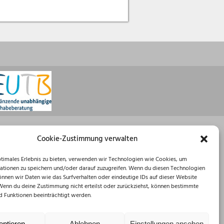
Öffnungszeiten
Cookie-Zustimmung verwalten
Montag: 08:30 – 16:00 Uhr
ptimales Erlebnis zu bieten, verwenden wir Technologien wie Cookies, um
Dienstag: 08:30 – 12:00 Uhr
ationen zu speichern und/oder darauf zuzugreifen. Wenn du diesen Technologien
Mittwoch: 08:30 – 12:00 Uhr
önnen wir Daten wie das Surfverhalten oder eindeutige IDs auf dieser Website
Donnerstag: 10:00 – 18:00 Uhr
 Wenn du deine Zustimmung nicht erteilst oder zurückziehst, können bestimmte
Freitag: 08:30 – 12:00 Uhr
 Funktionen beeinträchtigt werden.
eptieren
Ablehnen
Einstellungen ansehen