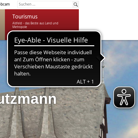
bcam
Tourismus
utzmann