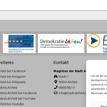
eiteres
Kontakt
sfeld bei Facebook
Magistrat der Stadt Alsfeld
Um dir ein o
sfeld bei Instagram
Markt 1
Geräteinform
sfeld bei Wikipedia
36304 Alsfeld
zustimmst, k
lebnis.Alsfeld
06631/182-0
verarbeiten.
lebnis.Alsfeld bei Facebook
info@stadt.alsfeld.de
Merkmale und
lebnis.Alsfeld bei YouTube
sfeld bei Youtube
Akz