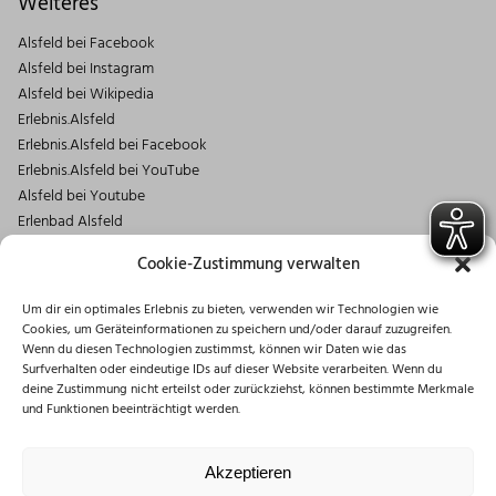
Weiteres
Alsfeld bei Facebook
Alsfeld bei Instagram
Alsfeld bei Wikipedia
Erlebnis.Alsfeld
Erlebnis.Alsfeld bei Facebook
Erlebnis.Alsfeld bei YouTube
Alsfeld bei Youtube
Erlenbad Alsfeld
Kontakt
Cookie-Zustimmung verwalten
Magistrat der Stadt Alsfeld
Um dir ein optimales Erlebnis zu bieten, verwenden wir Technologien wie
Markt 1
Cookies, um Geräteinformationen zu speichern und/oder darauf zuzugreifen.
36304 Alsfeld
Wenn du diesen Technologien zustimmst, können wir Daten wie das
06631/182-0
Surfverhalten oder eindeutige IDs auf dieser Website verarbeiten. Wenn du
deine Zustimmung nicht erteilst oder zurückziehst, können bestimmte Merkmale
info@stadt.alsfeld.de
und Funktionen beeinträchtigt werden.
Öffnungszeiten
Montag: 08:30 – 16:00 Uhr
Akzeptieren
Dienstag: 08:30 – 12:00 Uhr