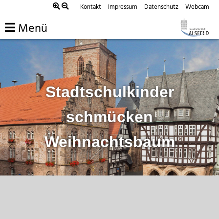
Zum
Kontakt
Impressum
Datenschutz
Webcam
Inhalt
Menü
springen
Stadtschulkinder
schmücken
Weihnachtsbaum