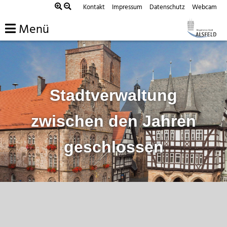
Zum
Kontakt
Impressum
Datenschutz
Webcam
Inhalt
Menü
springen
Stadtverwaltung
zwischen den Jahren
geschlossen