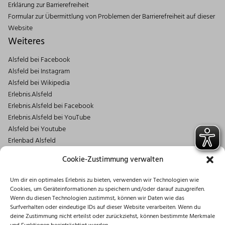
Erklärung zur Barrierefreiheit
Formular zur Übermittlung von Problemen der Barrierefreiheit auf dieser
Website
Weiteres
Alsfeld bei Facebook
Alsfeld bei Instagram
Alsfeld bei Wikipedia
Erlebnis.Alsfeld
Erlebnis.Alsfeld bei Facebook
Erlebnis.Alsfeld bei YouTube
Alsfeld bei Youtube
Erlenbad Alsfeld
Kontakt
Cookie-Zustimmung verwalten
Magistrat der Stadt Alsfeld
Um dir ein optimales Erlebnis zu bieten, verwenden wir Technologien wie
Markt 1
Cookies, um Geräteinformationen zu speichern und/oder darauf zuzugreifen.
36304 Alsfeld
Wenn du diesen Technologien zustimmst, können wir Daten wie das
06631/182-0
Surfverhalten oder eindeutige IDs auf dieser Website verarbeiten. Wenn du
deine Zustimmung nicht erteilst oder zurückziehst, können bestimmte Merkmale
info@stadt.alsfeld.de