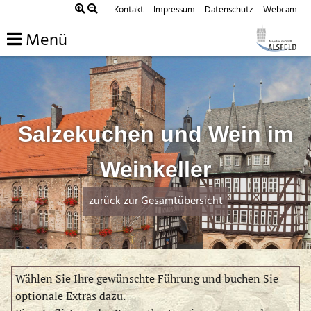
Zum
Kontakt
Impressum
Datenschutz
Webcam
Inhalt
Menü
springen
Salzekuchen und Wein im
Weinkeller
zurück zur Gesamtübersicht
Wählen Sie Ihre gewünschte Führung und buchen Sie
optionale Extras dazu.