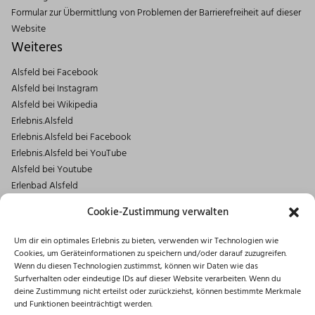
Formular zur Übermittlung von Problemen der Barrierefreiheit auf dieser
Website
Weiteres
Alsfeld bei Facebook
Alsfeld bei Instagram
Alsfeld bei Wikipedia
Erlebnis.Alsfeld
Erlebnis.Alsfeld bei Facebook
Erlebnis.Alsfeld bei YouTube
Alsfeld bei Youtube
Erlenbad Alsfeld
Kontakt
Cookie-Zustimmung verwalten
Magistrat der Stadt Alsfeld
Um dir ein optimales Erlebnis zu bieten, verwenden wir Technologien wie
Markt 1
Cookies, um Geräteinformationen zu speichern und/oder darauf zuzugreifen.
36304 Alsfeld
Wenn du diesen Technologien zustimmst, können wir Daten wie das
06631/182-0
Surfverhalten oder eindeutige IDs auf dieser Website verarbeiten. Wenn du
deine Zustimmung nicht erteilst oder zurückziehst, können bestimmte Merkmale
info@stadt.alsfeld.de
und Funktionen beeinträchtigt werden.
Öffnungszeiten