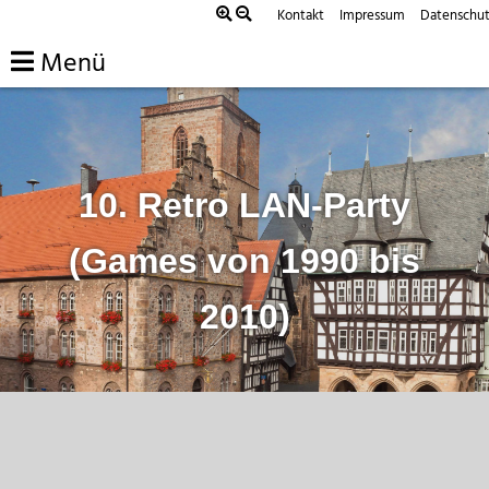
Zum
Kontakt
Impressum
Datenschu
Inhalt
Menü
springen
10. Retro LAN-Party
(Games von 1990 bis
2010)