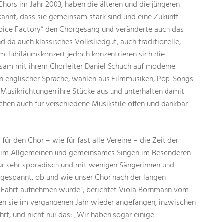
hors im Jahr 2003, haben die älteren und die jüngeren
annt, dass sie gemeinsam stark sind und eine Zukunft
oice Factory“ den Chorgesang und veränderte auch das
nd da auch klassisches Volksliedgut, auch traditionelle,
m Jubiläumskonzert jedoch konzentrieren sich die
sam mit ihrem Chorleiter Daniel Schuch auf moderne
g in englischer Sprache, wählen aus Filmmusiken, Pop-Songs
 Musikrichtungen ihre Stücke aus und unterhalten damit
chen auch für verschiedene Musikstile offen und dankbar
ür den Chor – wie für fast alle Vereine – die Zeit der
 im Allgemeinen und gemeinsames Singen im Besonderen
ur sehr sporadisch und mit wenigen Sängerinnen und
gespannt, ob und wie unser Chor nach der langen
r Fahrt aufnehmen würde“, berichtet Viola Bornmann vom
en sie im vergangenen Jahr wieder angefangen, inzwischen
hrt, und nicht nur das: „Wir haben sogar einige