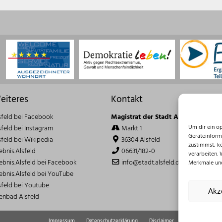
eiteres
Kontakt
sfeld bei Facebook
Magistrat der Stadt Alsfeld
Um dir ein o
sfeld bei Instagram
Markt 1
Geräteinform
sfeld bei Wikipedia
36304 Alsfeld
zustimmst, k
lebnis.Alsfeld
06631/182-0
verarbeiten.
lebnis.Alsfeld bei Facebook
info@stadt.alsfeld.de
Merkmale und
lebnis.Alsfeld bei YouTube
sfeld bei Youtube
Akz
lenbad Alsfeld
Impressum
Datenschutzerklärung
Disclaimer