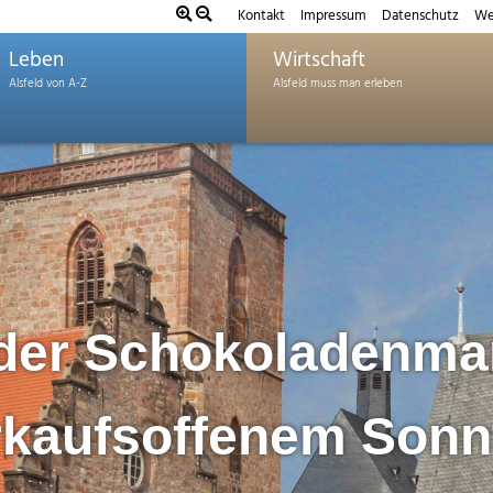
Kontakt
Impressum
Datenschutz
We
Leben
Wirtschaft
lder Schokoladenmar
rkaufsoffenem Sonn