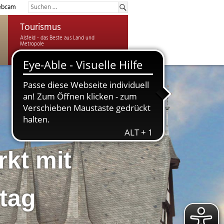
bcam
Tourismus
kt mit
tag