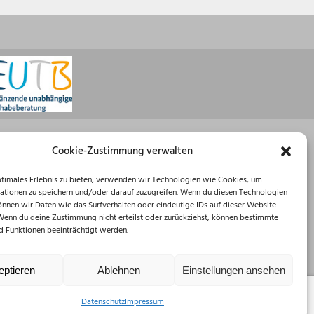
Öffnungszeiten
Cookie-Zustimmung verwalten
Montag: 08:30 – 16:00 Uhr
ptimales Erlebnis zu bieten, verwenden wir Technologien wie Cookies, um
Dienstag: 08:30 – 12:00 Uhr
ationen zu speichern und/oder darauf zuzugreifen. Wenn du diesen Technologien
Mittwoch: 08:30 – 12:00 Uhr
önnen wir Daten wie das Surfverhalten oder eindeutige IDs auf dieser Website
Donnerstag: 10:00 – 18:00 Uhr
 Wenn du deine Zustimmung nicht erteilst oder zurückziehst, können bestimmte
Freitag: 08:30 – 12:00 Uhr
 Funktionen beeinträchtigt werden.
eptieren
Ablehnen
Einstellungen ansehen
Datenschutz
Impressum