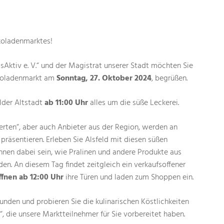
koladenmarktes!
sAktiv e. V.“ und der Magistrat unserer Stadt möchten Sie
okoladenmarkt am
Sonntag, 27. Oktober 2024
, begrüßen.
elder Altstadt
ab 11:00 Uhr
alles um die süße Leckerei.
rten“, aber auch Anbieter aus der Region, werden an
räsentieren. Erleben Sie Alsfeld mit diesen süßen
önnen dabei sein, wie Pralinen und andere Produkte aus
en. An diesem Tag findet zeitgleich ein verkaufsoffener
ffnen ab 12:00 Uhr
ihre Türen und laden zum Shoppen ein.
unden und probieren Sie die kulinarischen Köstlichkeiten
 die unsere Marktteilnehmer für Sie vorbereitet haben.