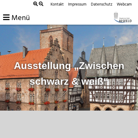
Zum
Kontakt
Impressum
Datenschutz
Webcam
Inhalt
Menü
springen
Ausstellung „Zwischen
schwarz & weiß“