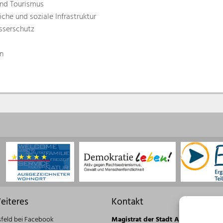
und Tourismus
liche und soziale Infrastruktur
sserschutz
en
eiteres
Kontakt
sfeld bei Facebook
Magistrat der Stadt Alsfeld