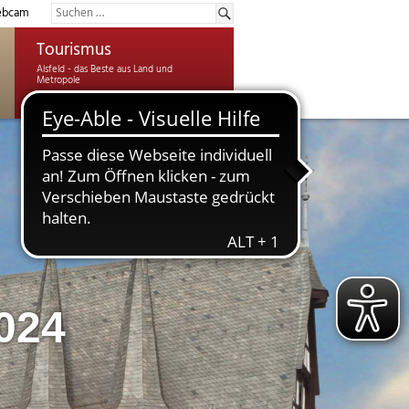
bcam
Tourismus
024