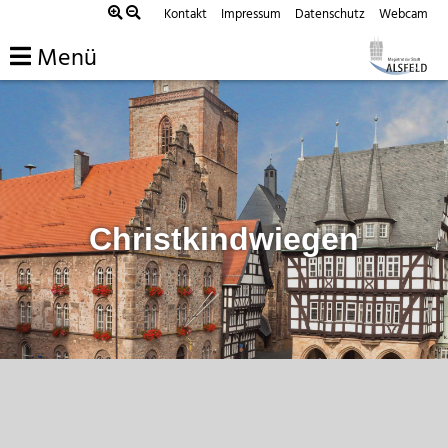
Zum
Kontakt
Impressum
Datenschutz
Webcam
Inhalt
Menü
springen
Christkindwiegen