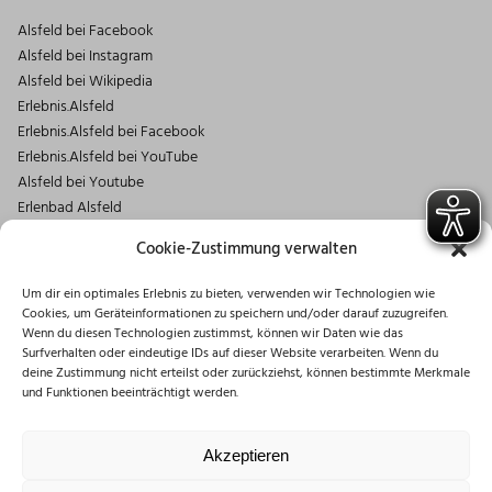
Alsfeld bei Facebook
Alsfeld bei Instagram
Alsfeld bei Wikipedia
Erlebnis.Alsfeld
Erlebnis.Alsfeld bei Facebook
Erlebnis.Alsfeld bei YouTube
Alsfeld bei Youtube
Erlenbad Alsfeld
Kontakt
Cookie-Zustimmung verwalten
Magistrat der Stadt Alsfeld
Um dir ein optimales Erlebnis zu bieten, verwenden wir Technologien wie
Markt 1
Cookies, um Geräteinformationen zu speichern und/oder darauf zuzugreifen.
36304 Alsfeld
Wenn du diesen Technologien zustimmst, können wir Daten wie das
06631/182-0
Surfverhalten oder eindeutige IDs auf dieser Website verarbeiten. Wenn du
deine Zustimmung nicht erteilst oder zurückziehst, können bestimmte Merkmale
info@stadt.alsfeld.de
und Funktionen beeinträchtigt werden.
Öffnungszeiten
Montag: 08:30 – 16:00 Uhr
Akzeptieren
Dienstag: 08:30 – 12:00 Uhr