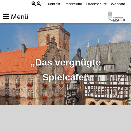
Zum
Kontakt
Impressum
Datenschutz
Webcam
Inhalt
Menü
springen
„Das vergnügte
Spielcafe“