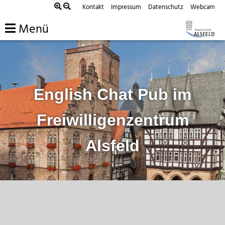
Zum
Kontakt
Impressum
Datenschutz
Webcam
Inhalt
Menü
springen
English Chat Pub im
Freiwilligenzentrum
Alsfeld