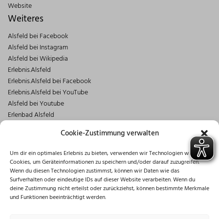
Website
Weiteres
Alsfeld bei Facebook
Alsfeld bei Instagram
Alsfeld bei Wikipedia
Erlebnis.Alsfeld
Erlebnis.Alsfeld bei Facebook
Erlebnis.Alsfeld bei YouTube
Alsfeld bei Youtube
Erlenbad Alsfeld
Kontakt
Cookie-Zustimmung verwalten
Magistrat der Stadt Alsfeld
Um dir ein optimales Erlebnis zu bieten, verwenden wir Technologien wie
Markt 1
Cookies, um Geräteinformationen zu speichern und/oder darauf zuzugreifen.
36304 Alsfeld
Wenn du diesen Technologien zustimmst, können wir Daten wie das
06631/182-0
Surfverhalten oder eindeutige IDs auf dieser Website verarbeiten. Wenn du
deine Zustimmung nicht erteilst oder zurückziehst, können bestimmte Merkmale
info@stadt.alsfeld.de
und Funktionen beeinträchtigt werden.
Öffnungszeiten