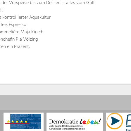
der Vorspeise bis zum Dessert – alles vom Grill
ät
 kontrollierter Aquakultur
ffee, Espresso
ommeliére Maja Kirsch
enchefin Pia Völzing
en ein Präsent.