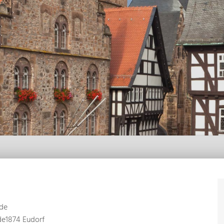
de
e1874 Eudorf