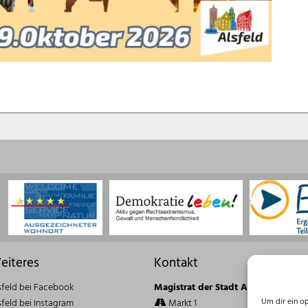
eiteres
Kontakt
sfeld bei Facebook
Magistrat der Stadt Alsfeld
Um dir ein o
sfeld bei Instagram
Markt 1