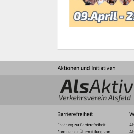
Aktionen und Initiativen
Barrierefreiheit
W
Erklärung zur Barrierefreiheit
Al
Formular zur Übermittlung von
Al