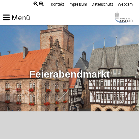
Zum
Kontakt
Impressum
Datenschutz
Webcam
Inhalt
Menü
springen
Feierabendmarkt