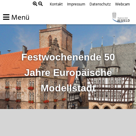
Zum
Kontakt
Impressum
Datenschutz
Webcam
Inhalt
Menü
springen
Festwochenende 50
Jahre Europäische
Modellstadt