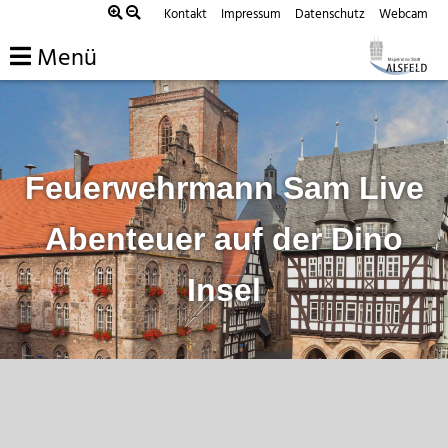
Zum
Kontakt
Impressum
Datenschutz
Webcam
Inhalt
Menü
springen
Feuerwehrmann Sam Live
Abenteuer auf der Dino
Insel