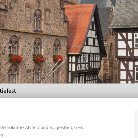
iefest
 Demokratie Alsfeld und Vogelsbergkreis
en