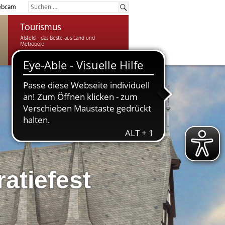
bcam
Tourismus
atiefest