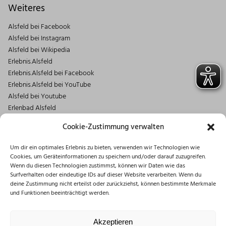
Weiteres
Alsfeld bei Facebook
Alsfeld bei Instagram
Alsfeld bei Wikipedia
Erlebnis.Alsfeld
Erlebnis.Alsfeld bei Facebook
Erlebnis.Alsfeld bei YouTube
Alsfeld bei Youtube
Erlenbad Alsfeld
Kontakt
Cookie-Zustimmung verwalten
Magistrat der Stadt Alsfeld
Um dir ein optimales Erlebnis zu bieten, verwenden wir Technologien wie
Markt 1
Cookies, um Geräteinformationen zu speichern und/oder darauf zuzugreifen.
36304 Alsfeld
Wenn du diesen Technologien zustimmst, können wir Daten wie das
06631/182-0
Surfverhalten oder eindeutige IDs auf dieser Website verarbeiten. Wenn du
deine Zustimmung nicht erteilst oder zurückziehst, können bestimmte Merkmale
info@stadt.alsfeld.de
und Funktionen beeinträchtigt werden.
Öffnungszeiten
Montag: 08:30 – 16:00 Uhr
Akzeptieren