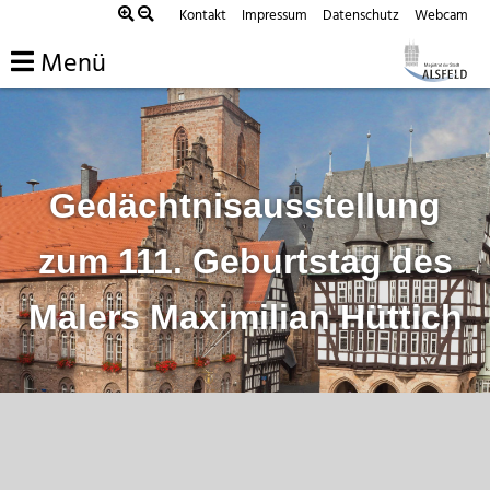
Zum
Kontakt
Impressum
Datenschutz
Webcam
Inhalt
Menü
springen
Gedächtnisausstellung
zum 111. Geburtstag des
Malers Maximilian Hüttich