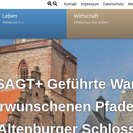
Kontakt
Impressum
Datenschutz
We
Leben
Wirtschaft
AGT+ Geführte Wa
erwunschenen Pfad
Altenburger Schlos