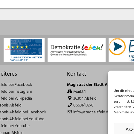
eiteres
Kontakt
sfeld bei Facebook
Magistrat der Stadt Alsfeld
Um dir ein o
sfeld bei Instagram
Markt 1
Geräteinform
sfeld bei Wikipedia
36304 Alsfeld
zustimmst, k
lebnis.Alsfeld
06631/182-0
verarbeiten.
lebnis.Alsfeld bei Facebook
info@stadt.alsfeld.de
Merkmale und
lebnis.Alsfeld bei YouTube
sfeld bei Youtube
Akz
lenbad Alsfeld