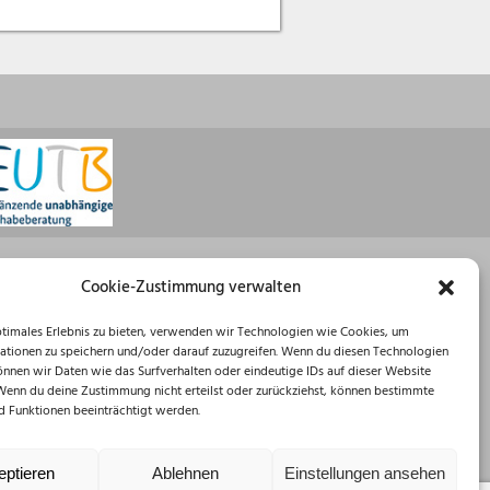
Öffnungszeiten
Cookie-Zustimmung verwalten
Montag: 08:30 – 16:00 Uhr
ptimales Erlebnis zu bieten, verwenden wir Technologien wie Cookies, um
Dienstag: 08:30 – 12:00 Uhr
ationen zu speichern und/oder darauf zuzugreifen. Wenn du diesen Technologien
Mittwoch: 08:30 – 12:00 Uhr
önnen wir Daten wie das Surfverhalten oder eindeutige IDs auf dieser Website
Donnerstag: 10:00 – 18:00 Uhr
 Wenn du deine Zustimmung nicht erteilst oder zurückziehst, können bestimmte
Freitag: 08:30 – 12:00 Uhr
 Funktionen beeinträchtigt werden.
eptieren
Ablehnen
Einstellungen ansehen