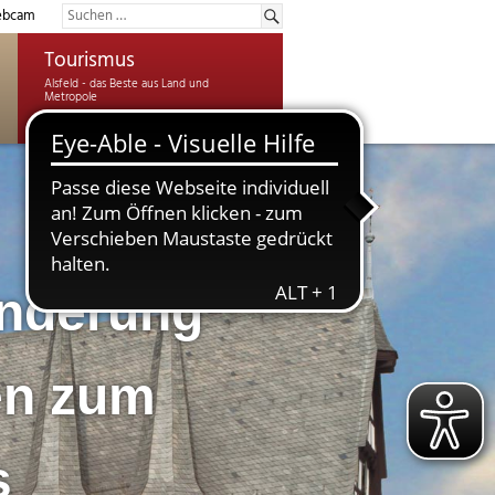
bcam
Tourismus
nderung
en zum
s