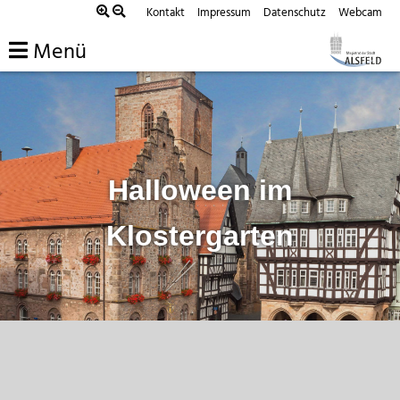
Zum
Kontakt
Impressum
Datenschutz
Webcam
Inhalt
Menü
springen
Halloween im
Klostergarten