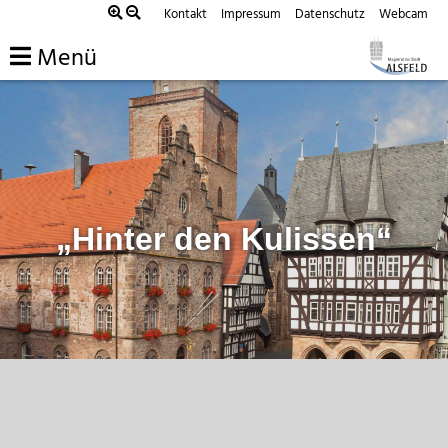
Zum
Kontakt
Impressum
Datenschutz
Webcam
Inhalt
Menü
springen
„Hinter den Kulissen“