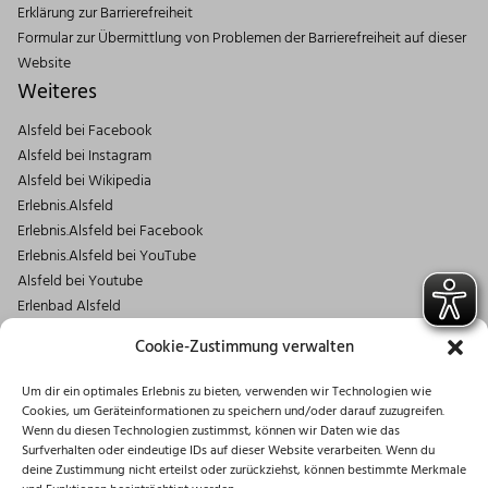
Erklärung zur Barrierefreiheit
Formular zur Übermittlung von Problemen der Barrierefreiheit auf dieser
Website
Weiteres
Alsfeld bei Facebook
Alsfeld bei Instagram
Alsfeld bei Wikipedia
Erlebnis.Alsfeld
Erlebnis.Alsfeld bei Facebook
Erlebnis.Alsfeld bei YouTube
Alsfeld bei Youtube
Erlenbad Alsfeld
Kontakt
Cookie-Zustimmung verwalten
Magistrat der Stadt Alsfeld
Um dir ein optimales Erlebnis zu bieten, verwenden wir Technologien wie
Markt 1
Cookies, um Geräteinformationen zu speichern und/oder darauf zuzugreifen.
36304 Alsfeld
Wenn du diesen Technologien zustimmst, können wir Daten wie das
06631/182-0
Surfverhalten oder eindeutige IDs auf dieser Website verarbeiten. Wenn du
deine Zustimmung nicht erteilst oder zurückziehst, können bestimmte Merkmale
info@stadt.alsfeld.de