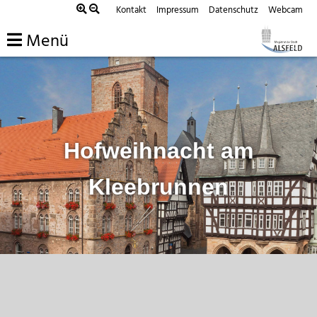
Zum
Kontakt
Impressum
Datenschutz
Webcam
Inhalt
Menü
springen
Hofweihnacht am
Kleebrunnen