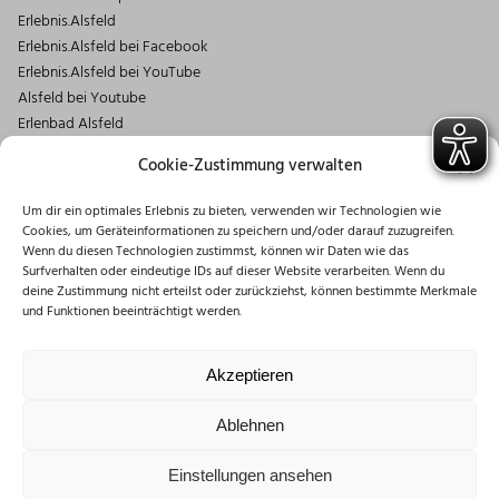
Erlebnis.Alsfeld
Erlebnis.Alsfeld bei Facebook
Erlebnis.Alsfeld bei YouTube
Alsfeld bei Youtube
Erlenbad Alsfeld
Kontakt
Cookie-Zustimmung verwalten
Magistrat der Stadt Alsfeld
Um dir ein optimales Erlebnis zu bieten, verwenden wir Technologien wie
Markt 1
Cookies, um Geräteinformationen zu speichern und/oder darauf zuzugreifen.
36304 Alsfeld
Wenn du diesen Technologien zustimmst, können wir Daten wie das
06631/182-0
Surfverhalten oder eindeutige IDs auf dieser Website verarbeiten. Wenn du
deine Zustimmung nicht erteilst oder zurückziehst, können bestimmte Merkmale
info@stadt.alsfeld.de
und Funktionen beeinträchtigt werden.
Öffnungszeiten
Montag: 08:30 – 16:00 Uhr
Akzeptieren
Dienstag: 08:30 – 12:00 Uhr
Mittwoch: 08:30 – 12:00 Uhr
Ablehnen
Donnerstag: 10:00 – 18:00 Uhr
Freitag: 08:30 – 12:00 Uhr
Einstellungen ansehen