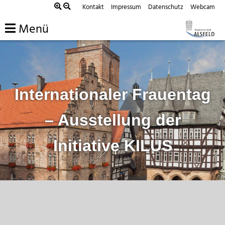
Zum
Kontakt
Impressum
Datenschutz
Webcam
Inhalt
Menü
springen
Internationaler Frauentag
– Ausstellung der
Initiative KILUS