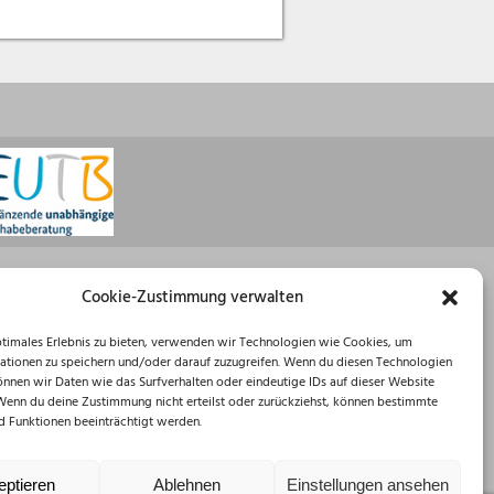
Öffnungszeiten
Cookie-Zustimmung verwalten
Montag: 08:30 – 16:00 Uhr
ptimales Erlebnis zu bieten, verwenden wir Technologien wie Cookies, um
Dienstag: 08:30 – 12:00 Uhr
ationen zu speichern und/oder darauf zuzugreifen. Wenn du diesen Technologien
Mittwoch: 08:30 – 12:00 Uhr
önnen wir Daten wie das Surfverhalten oder eindeutige IDs auf dieser Website
Donnerstag: 10:00 – 18:00 Uhr
 Wenn du deine Zustimmung nicht erteilst oder zurückziehst, können bestimmte
Freitag: 08:30 – 12:00 Uhr
 Funktionen beeinträchtigt werden.
eptieren
Ablehnen
Einstellungen ansehen