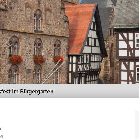
sfest im Bürgergarten
um
en