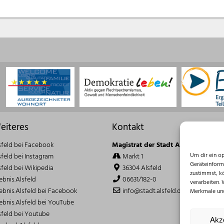
eiteres
Kontakt
sfeld bei Facebook
Magistrat der Stadt Alsfeld
Um dir ein o
sfeld bei Instagram
Markt 1
Geräteinform
sfeld bei Wikipedia
36304 Alsfeld
zustimmst, k
lebnis.Alsfeld
06631/182-0
verarbeiten.
lebnis.Alsfeld bei Facebook
info@stadt.alsfeld.de
Merkmale und
lebnis.Alsfeld bei YouTube
sfeld bei Youtube
Akz