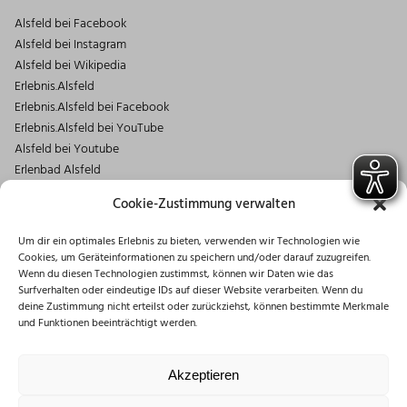
Alsfeld bei Facebook
Alsfeld bei Instagram
Alsfeld bei Wikipedia
Erlebnis.Alsfeld
Erlebnis.Alsfeld bei Facebook
Erlebnis.Alsfeld bei YouTube
Alsfeld bei Youtube
Erlenbad Alsfeld
Kontakt
Cookie-Zustimmung verwalten
Magistrat der Stadt Alsfeld
Um dir ein optimales Erlebnis zu bieten, verwenden wir Technologien wie
Markt 1
Cookies, um Geräteinformationen zu speichern und/oder darauf zuzugreifen.
36304 Alsfeld
Wenn du diesen Technologien zustimmst, können wir Daten wie das
06631/182-0
Surfverhalten oder eindeutige IDs auf dieser Website verarbeiten. Wenn du
deine Zustimmung nicht erteilst oder zurückziehst, können bestimmte Merkmale
info@stadt.alsfeld.de
und Funktionen beeinträchtigt werden.
Öffnungszeiten
Montag: 08:30 – 16:00 Uhr
Akzeptieren
Dienstag: 08:30 – 12:00 Uhr