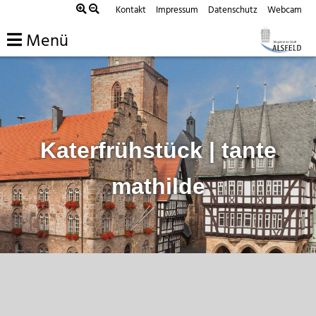
Zum
Kontakt
Impressum
Datenschutz
Webcam
Inhalt
Menü
springen
Katerfrühstück | tante
mathilde