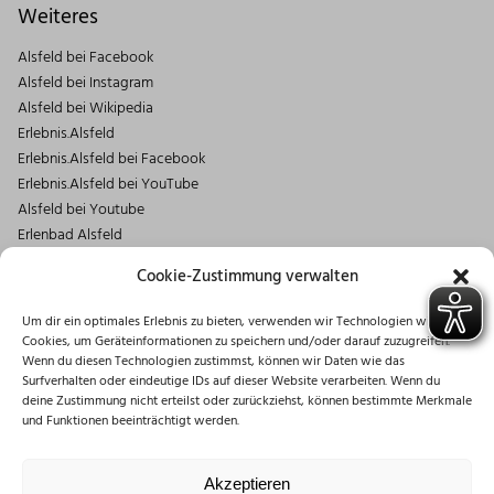
Weiteres
Alsfeld bei Facebook
Alsfeld bei Instagram
Alsfeld bei Wikipedia
Erlebnis.Alsfeld
Erlebnis.Alsfeld bei Facebook
Erlebnis.Alsfeld bei YouTube
Alsfeld bei Youtube
Erlenbad Alsfeld
Kontakt
Cookie-Zustimmung verwalten
Magistrat der Stadt Alsfeld
Um dir ein optimales Erlebnis zu bieten, verwenden wir Technologien wie
Markt 1
Cookies, um Geräteinformationen zu speichern und/oder darauf zuzugreifen.
36304 Alsfeld
Wenn du diesen Technologien zustimmst, können wir Daten wie das
06631/182-0
Surfverhalten oder eindeutige IDs auf dieser Website verarbeiten. Wenn du
deine Zustimmung nicht erteilst oder zurückziehst, können bestimmte Merkmale
info@stadt.alsfeld.de
und Funktionen beeinträchtigt werden.
Öffnungszeiten
Montag: 08:30 – 16:00 Uhr
Akzeptieren